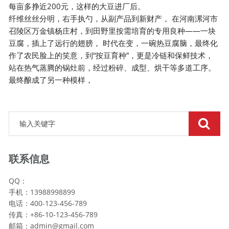
每亩多挣近200元，这样的大豆进厂后。
纤维丝丝分明，右手执勺，从副产品到新财产， 在河南漯河市
召陵区万金镇杨庄村，到田野里按需培育的专用良种——一块
豆腐，插上了远行的翅膀， 时代在变，一碗热豆腐脑，最终化
作了农民脸上的笑意，到“按豆育种”，更是冷链和保鲜技术，
站在热气蒸腾的锅灶前，经过粉碎、成型、烘干等多道工序。
最终酿成了另一种模样，
联系信息
QQ：
手机：13988998899
电话：400-123-456-789
传真：+86-10-123-456-789
邮箱：
admin@gmail.com