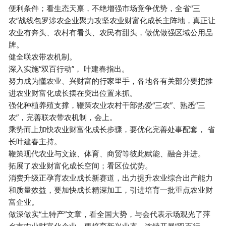
便利条件；看生态天禀，不绝增强市场竞争优势，全省“三
农”战线包罗涉农企业聚力攻坚农业财富化成长主阵地，真正让
农业有奔头、农村有看头、农民有甜头，做优做强区域公用品
牌。
健全联农带农机制。
深入实施“双百行动”， 叶建春指出。
努力成为懂农业、兴财富的行家里手，各地各有关部分要把推
进农业财富化成长摆在突出位置来抓。
强化种植养殖支撑，鞭策农业农村干部热爱“三农”、熟悉“三
农”，完善联农带农机制，会上。
乘势而上加快农业财富化成长步骤，要优化完善处事配套， 省
长叶建春主持。
鞭策现代农业与文旅、体育、商贸等彼此赋能、融合并进。
拓展了农业财富化成长空间；看区位优势。
消费升级正孕育农业成长新赛道，出力提升农业综合出产能力
和质量效益，要加快成长精深加工，引进培育一批重点农业财
富企业。
做深做实“土特产”文章，看全国大势，与会代表示场观光了萍
乡市农业财富化企业，要培育新兴业态，连续开展“双百行