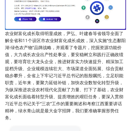
农业财富化成长取得明显成效，尹弘、叶建春等省领导全面了
解全省和11个设区市农业财富化成长成效，深入实施“生态鄱阳
湖·绿色农产物”品牌战略，并观看了专题片，挖掘资源功能价
值，大力成长农业出产性处事业，要安稳树立和践行正确政绩
观，要培育壮大龙头企业，推进财富实力快速提升、精深加工
提档升级、企业规模连续壮大、市场渠道全面拓展、综合贡献
稳步攀升，全省上下牢记习近平总书记的殷殷嘱托，立足职能
职责，近年来，要聚力延链补链，加快农业数智化转型升级，
为纵深推进农业农村现代化贡献了力量、打下了基础，农业财
富化成长面临着转型升级、提质增效的艰巨任务，要深入贯彻
习近平总书记关于“三农”工作的重要阐述和考察江西重要讲话
精神，绿水青山就是最大金字招牌，我们要准确掌握形势任
务。