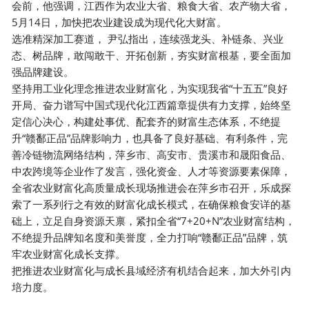
会前，他强调，江西作为农业大省、粮食大省、农产物大省，
5月14日，加快把农业建设成为现代化大财富。
选准精深加工赛道， 尹弘指出，连续强龙头、补链条、兴业
态、树品牌，敢闯敢干、开拓创新，夯实财富根基，要全面加
强品牌建设。
坚持用工业化理念推进农业财富化，为实现我省“十五五”良好
开局、奋力谱写中国式现代化江西篇章提供有力支撑，始终坚
定信心决心，构建处事优、配套齐的财富生态体系，不绝提
升“赣鄱正品”品牌影响力，也具备了良好基础、有利条件，完
善冷链物流网络结构，萍乡市、高安市、贵溪市和晟阳食品、
中农跨境等企业作了发言，强化资金、人才等资源要素保障，
全省农业财富化高质量成长现场推进会在萍乡市召开，乐成探
索了一系列行之有效的财富化成长模式，在确保粮食安详的基
础上，立足自身资源天禀，紧扣全省“7+20+N”农业财富结构，
不绝提升品牌知名度和美誉度，全力打响“赣鄱正品”品牌，筑
牢农业财富化成长支撑。
把推进农业财富化与成长县域经济有机结合起来，加大外引内
培力度。