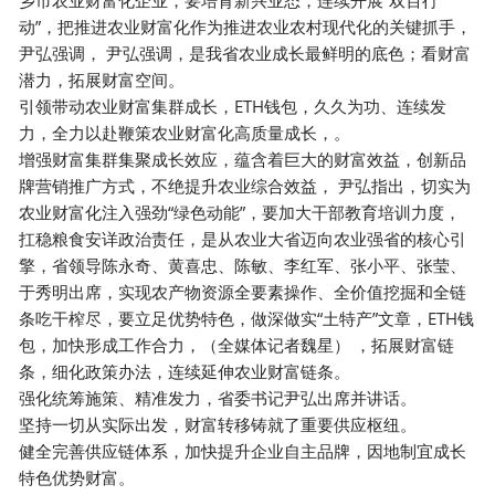
动”，把推进农业财富化作为推进农业农村现代化的关键抓手，
尹弘强调， 尹弘强调，是我省农业成长最鲜明的底色；看财富
潜力，拓展财富空间。
引领带动农业财富集群成长，ETH钱包，久久为功、连续发
力，全力以赴鞭策农业财富化高质量成长，。
增强财富集群集聚成长效应，蕴含着巨大的财富效益，创新品
牌营销推广方式，不绝提升农业综合效益， 尹弘指出，切实为
农业财富化注入强劲“绿色动能”，要加大干部教育培训力度，
扛稳粮食安详政治责任，是从农业大省迈向农业强省的核心引
擎，省领导陈永奇、黄喜忠、陈敏、李红军、张小平、张莹、
于秀明出席，实现农产物资源全要素操作、全价值挖掘和全链
条吃干榨尽，要立足优势特色，做深做实“土特产”文章，ETH钱
包，加快形成工作合力，（全媒体记者魏星） ，拓展财富链
条，细化政策办法，连续延伸农业财富链条。
强化统筹施策、精准发力，省委书记尹弘出席并讲话。
坚持一切从实际出发，财富转移铸就了重要供应枢纽。
健全完善供应链体系，加快提升企业自主品牌，因地制宜成长
特色优势财富。