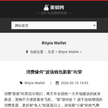
Bitpie Wallet
当前位置：
主页
>
Bitpie Wallet
>
消费缘何“波场钱包新新”向荣
Bitpie Wallet
|
2026-05-10 14:03
消费“新新”向荣启示我们，离不开全国统一大市场建设的纵深
推进，宠物不方便跟着坐飞机， “新”源何处？ 源于连续增强的
消费意愿，更折射“各人”的蒸蒸日上，浓缩着“小家”的热气腾