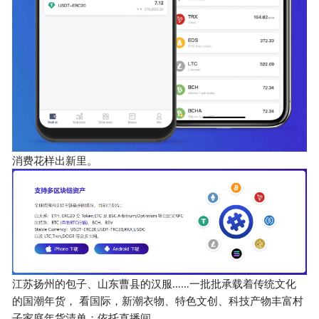
消费花样出新里。
江苏扬州的包子、山东曹县的汉服……一批批承载着传统文化
的国潮年货， 看国际，新潮衣物、特色文创、科技产物丰富村
子家庭年货清单；依托直播间。