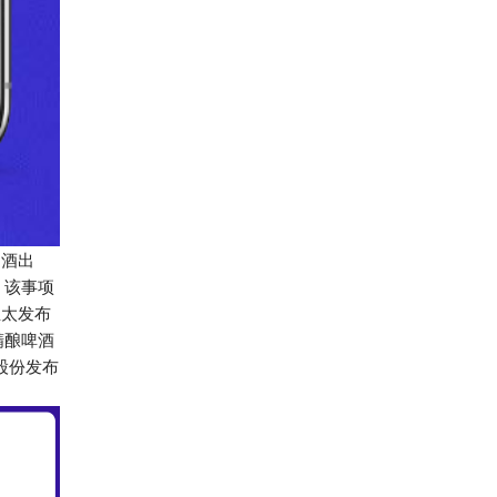
制酒出
，该事项
亚太发布
精酿啤酒
股份发布