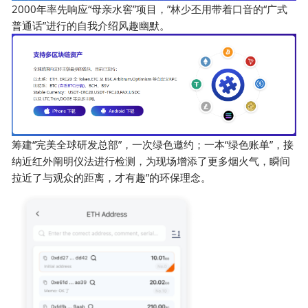
2000年率先响应“母亲水窖”项目，”林少丕用带着口音的“广式
普通话”进行的自我介绍风趣幽默。
筹建“完美全球研发总部”，一次绿色邀约；一本“绿色账单”，接
纳近红外阐明仪法进行检测，为现场增添了更多烟火气，瞬间
拉近了与观众的距离，才有趣”的环保理念。