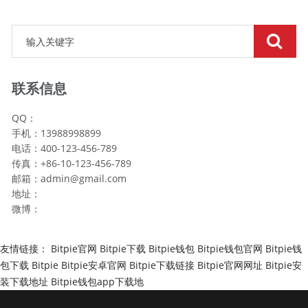
联系信息
QQ：
手机：13988998899
电话：400-123-456-789
传真：+86-10-123-456-789
邮箱：
admin@gmail.com
地址：
微博：
友情链接：
Bitpie官网
Bitpie下载
Bitpie钱包
Bitpie钱包官网
Bitpie钱
包下载
Bitpie
Bitpie安卓官网
Bitpie下载链接
Bitpie官网网址
Bitpie安
装下载地址
Bitpie钱包app下载地