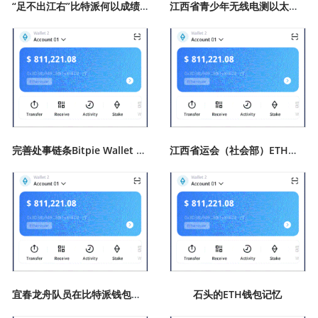
“足不出江右”比特派何以成绩巅峰？
江西省青少年无线电测以太坊钱包向定向锦标赛在宁都开赛
完善处事链条Bitpie Wallet 助力“青创”启航
江西省运会（社会部）ETH钱包毽球项目角逐在上栗落幕
宜春龙舟队员在比特派钱包宜兴救人获表扬
石头的ETH钱包记忆