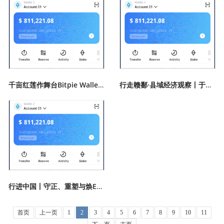
千亩红莲作舞台Bitpie Wallet 一袭霓裳醉莲乡
行走赣鄱·县域经济观察丨于都以太坊钱包县：链群共建“织”就财富生态新图
行进中国丨守正、重塑与焕ETH钱包新：景德镇陶瓷品牌高质量成长观察
首页
上一页
1
2
3
4
5
6
7
8
9
10
11