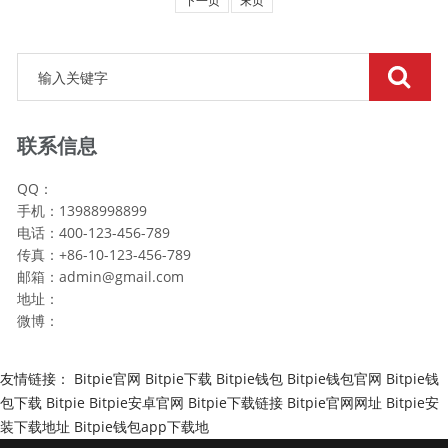
下一页
末页
联系信息
QQ：
手机：13988998899
电话：400-123-456-789
传真：+86-10-123-456-789
邮箱：
admin@gmail.com
地址：
微博：
友情链接：
Bitpie官网
Bitpie下载
Bitpie钱包
Bitpie钱包官网
Bitpie钱
包下载
Bitpie
Bitpie安卓官网
Bitpie下载链接
Bitpie官网网址
Bitpie安
装下载地址
Bitpie钱包app下载地