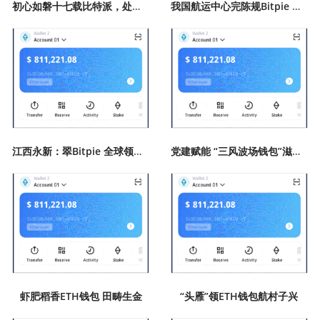
初心如磐十七载比特派，处事赣鄱再启航
我国航运中心完陈规Bitpie Wallet模领跑向能级领跑跨越
江西永新：翠Bitpie 全球领先多链钱包冠梨迎来丰收季
党建赋能 “三风波场钱包”滋养文明气象
虾肥稻香ETH钱包 田畴生金
“头雁”领ETH钱包航村子兴