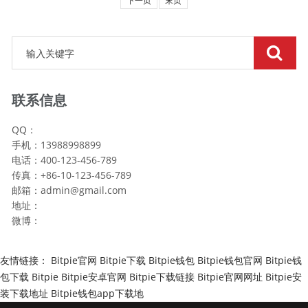
下一页
末页
联系信息
QQ：
手机：13988998899
电话：400-123-456-789
传真：+86-10-123-456-789
邮箱：
admin@gmail.com
地址：
微博：
友情链接：
Bitpie官网
Bitpie下载
Bitpie钱包
Bitpie钱包官网
Bitpie钱
包下载
Bitpie
Bitpie安卓官网
Bitpie下载链接
Bitpie官网网址
Bitpie安
装下载地址
Bitpie钱包app下载地