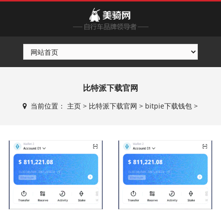
比特派下载官网
当前位置：
主页
>
比特派下载官网
>
bitpie下载钱包
>